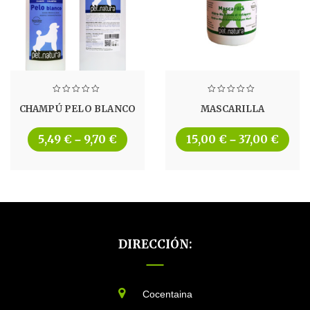
CHAMPÚ PELO BLANCO
MASCARILLA
5,49
€
9,70
€
15,00
€
37,00
€
–
–
DIRECCIÓN:
Cocentaina