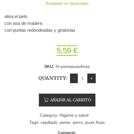
Available on backorder
alisa el pelo
con asa de madera
con puntas redondeadas y giratorias
5,59
€
SKU:
frt-peinepuasfinas
QUANTITY:
AÑADIR AL CARRITO
Category:
Higiene y salud
Tags:
cepillado
,
peine
,
perro
,
puas finas
Compartir: