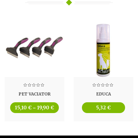
PET VACIATOR
EDUCA
15,10
€
19,90
€
5,32
€
–