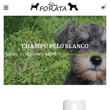
0
CHAMPÚ PELO BLANCO
Inicio
>
Higiene y salud
>
Champú Pelo Blanco