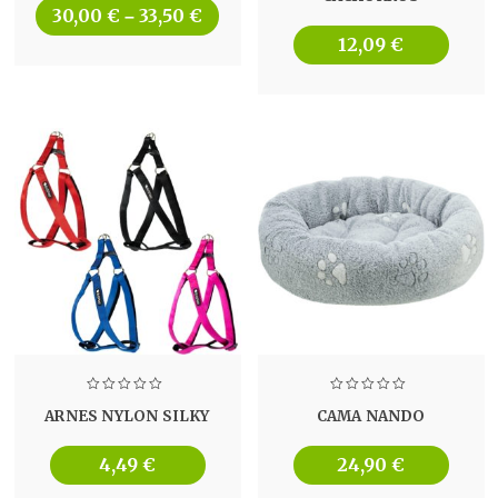
30,00
€
33,50
€
–
12,09
€
ARNES NYLON SILKY
CAMA NANDO
4,49
€
24,90
€