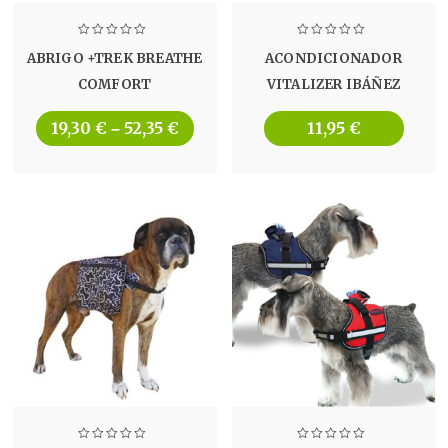
ABRIGO +TREK BREATHE
ACONDICIONADOR
COMFORT
VITALIZER IBÁÑEZ
19,30
€
52,35
€
11,95
€
–