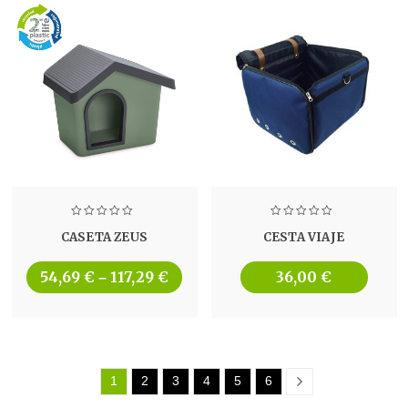
CASETA ZEUS
CESTA VIAJE
54,69
€
117,29
€
36,00
€
–
1
2
3
4
5
6
Next