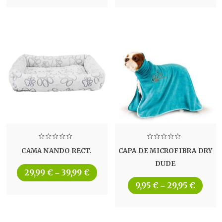
CAMA NANDO RECT.
CAPA DE MICROFIBRA DRY
DUDE
29,99
€
39,99
€
–
9,95
€
29,95
€
–