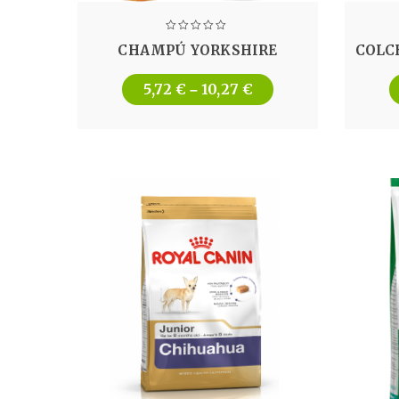
CHAMPÚ YORKSHIRE
COLC
5,72
€
10,27
€
–