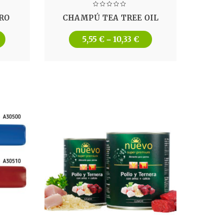
RO
CHAMPÚ TEA TREE OIL
5,55
€
10,33
€
–