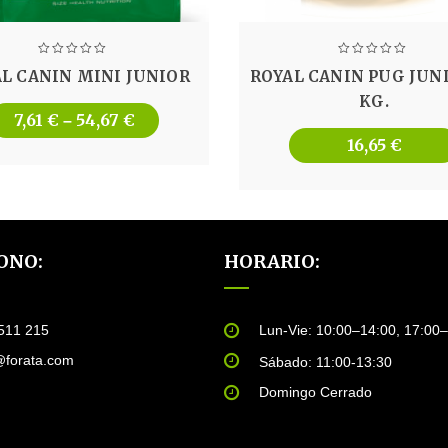
L CANIN MINI JUNIOR
ROYAL CANIN PUG JUNI
KG.
7,61
€
54,67
€
–
16,65
€
ONO:
HORARIO:
511 215
Lun-Vie: 10:00–14:00, 17:00
@forata.com
Sábado: 11:00-13:30
Domingo Cerrado