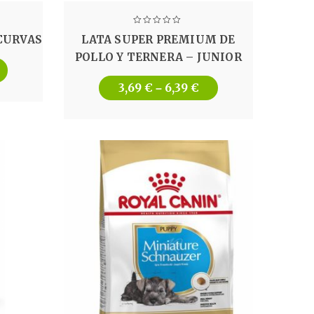
CURVAS
LATA SUPER PREMIUM DE
POLLO Y TERNERA – JUNIOR
3,69
€
6,39
€
–