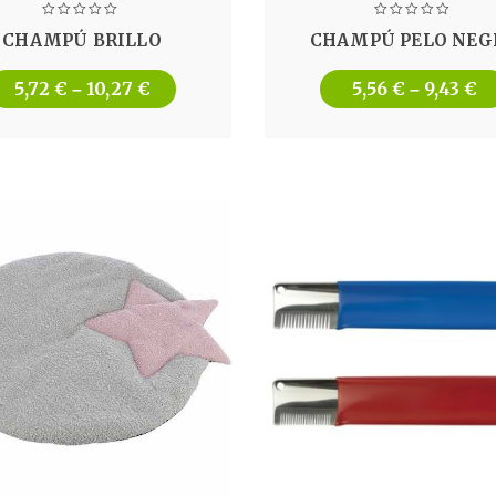
CHAMPÚ BRILLO
CHAMPÚ PELO NEG
5,72
€
10,27
€
5,56
€
9,43
€
–
–