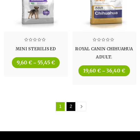
MINI STERILISED
ROYAL CANIN CHIHUAHUA
ADULT.
9,60
€
55,45
€
–
19,60
€
36,40
€
–
1
2
Next