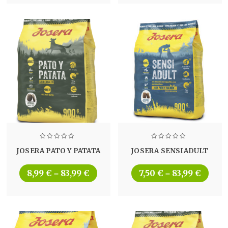
JOSERA PATO Y PATATA
JOSERA SENSIADULT
8,99
€
83,99
€
7,50
€
83,99
€
–
–