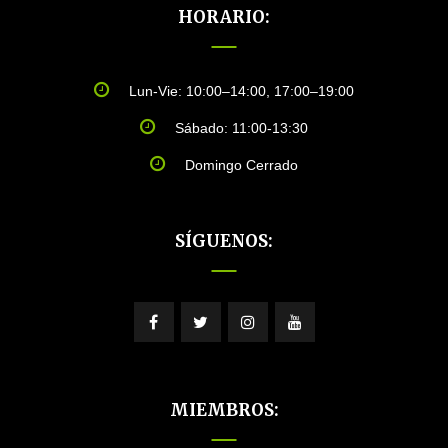
HORARIO:
Las cantidades recomendadas se basan en el peso de
un
perro adulto
. Se basan en el peso que alcanzará un
perro adulto. Si tu perro es demasiado grande y
Lun-Vie: 10:00–14:00, 17:00–19:00
pesado, se recomienda reducir la ingesta de alimento.
El suministro adecuado de nutrientes está asegurado
Sábado: 11:00-13:30
incluso en porciones más pequeñas. Las cantidades
recomendadas son por animal y por día. Asegúrate de
Domingo Cerrado
que tu mascota siempre tenga agua fresca.
SÍGUENOS:
MIEMBROS: