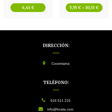
4,41
€
5,55
€
10,33
€
–
DIRECCIÓN:
Cocentaina
TELÉFONO:
616 511 215
info@forata.com