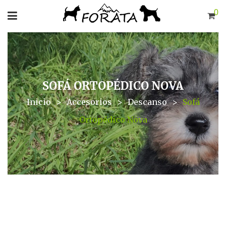
0
SOFÁ ORTOPÉDICO NOVA
Inicio
>
Accesorios
>
Descanso
>
Sofá
Ortopédico Nova