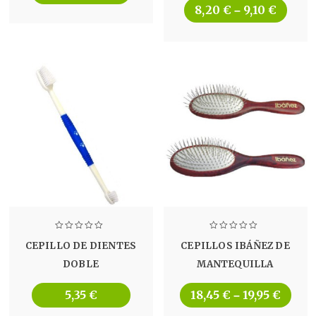
8,20
€
9,10
€
–
CEPILLO DE DIENTES
CEPILLOS IBÁÑEZ DE
DOBLE
MANTEQUILLA
5,35
€
18,45
€
19,95
€
–