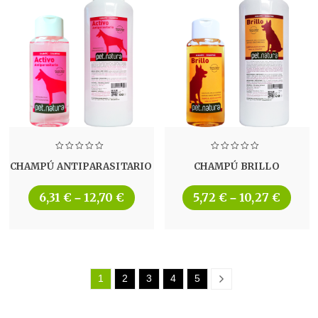
CHAMPÚ ANTIPARASITARIO
CHAMPÚ BRILLO
6,31
€
12,70
€
5,72
€
10,27
€
–
–
1
2
3
4
5
Next