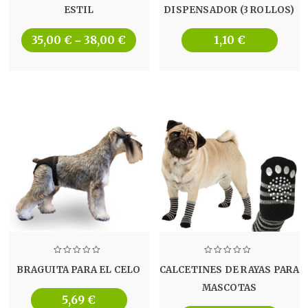
ESTIL
DISPENSADOR (3 ROLLOS)
35,00
€
38,00
€
1,10
€
–
BRAGUITA PARA EL CELO
CALCETINES DE RAYAS PARA
MASCOTAS
5,69
€