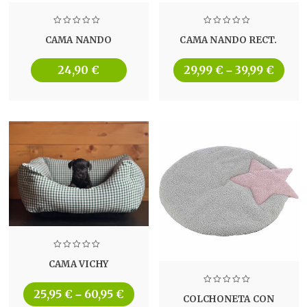
CAMA NANDO
CAMA NANDO RECT.
24,90
€
29,99
€
39,99
€
–
CAMA VICHY
25,95
€
60,95
€
–
COLCHONETA CON