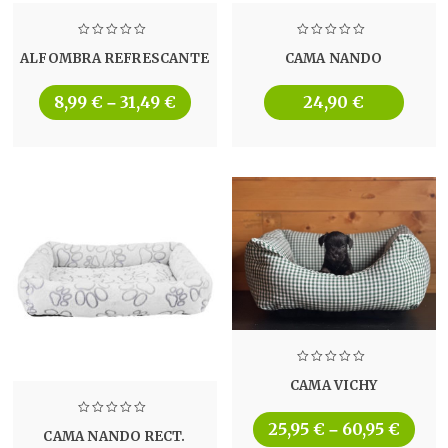
ALFOMBRA REFRESCANTE
CAMA NANDO
8,99
€
31,49
€
24,90
€
–
CAMA VICHY
25,95
€
60,95
€
–
CAMA NANDO RECT.