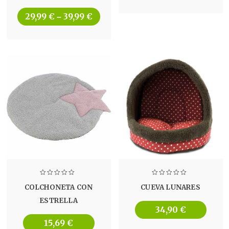
29,99
€
39,99
€
–
COLCHONETA CON
CUEVA LUNARES
ESTRELLA
34,90
€
15,69
€