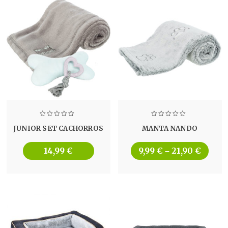
JUNIOR SET CACHORROS
MANTA NANDO
14,99
€
9,99
€
21,90
€
–