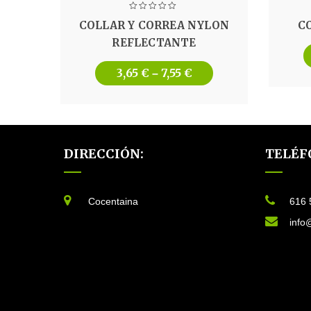
COLLAR Y CORREA NYLON
C
REFLECTANTE
3,65
€
7,55
€
–
DIRECCIÓN:
TELÉF
Cocentaina
616 
info