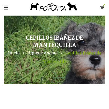
0
CEPILLOS IBÁÑEZ DE
MANTEQUILLA
Inicio
>
Higiene y salud
>
Cepillos Ibáñez de
Mantequilla