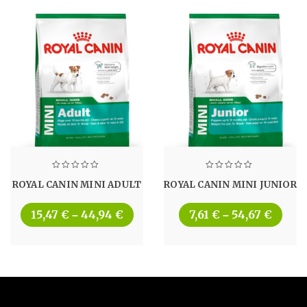
ROYAL CANIN MINI ADULT
ROYAL CANIN MINI JUNIOR
15,47
€
44,94
€
7,61
€
54,67
€
–
–