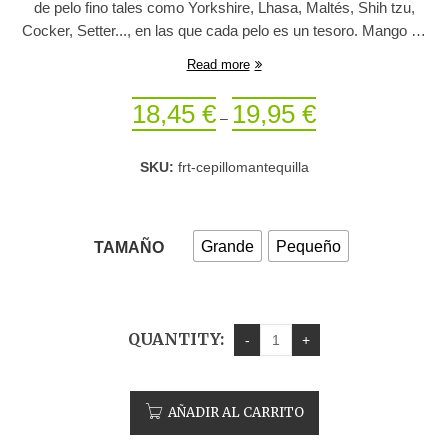
de pelo fino tales como Yorkshire, Lhasa, Maltés, Shih tzu,
Cocker, Setter..., en las que cada pelo es un tesoro. Mango de
madera muy suave y agradable al tacto. Longitud de las púas
Read more
1,8cm.
18,45
€
19,95
€
–
SKU:
frt-cepillomantequilla
Grande
Pequeño
TAMAÑO
QUANTITY:
AÑADIR AL CARRITO