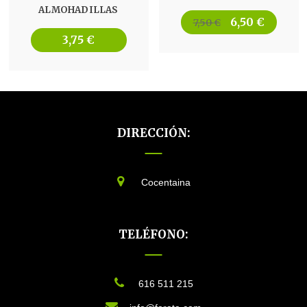
ALMOHADILLAS
6,50
€
El
El
7,50
€
3,75
€
precio
precio
original
actual
era:
es:
7,50 €.
6,50 €.
DIRECCIÓN:
Cocentaina
TELÉFONO:
616 511 215