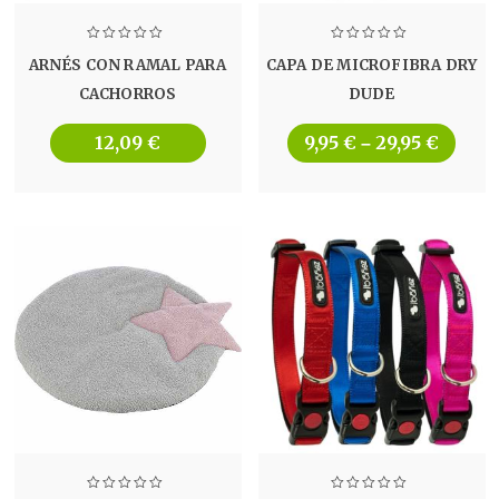
ARNÉS CON RAMAL PARA
CAPA DE MICROFIBRA DRY
CACHORROS
DUDE
12,09
€
9,95
€
29,95
€
–