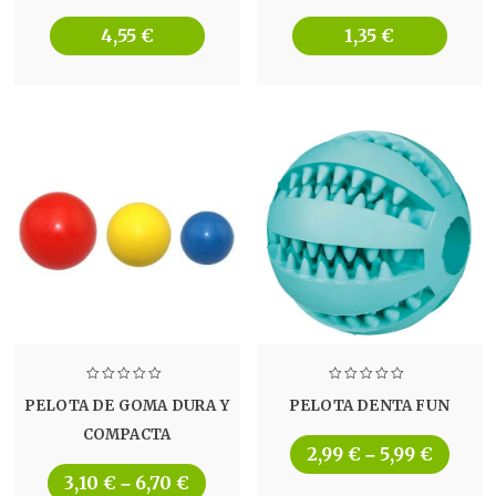
4,55
€
1,35
€
PELOTA DE GOMA DURA Y
PELOTA DENTA FUN
COMPACTA
2,99
€
5,99
€
–
3,10
€
6,70
€
–