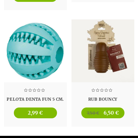
PELOTA DENTA FUN 5 CM.
RUB BOUNCY
2,99
€
6,50
€
El
El
7,50
€
precio
precio
original
actual