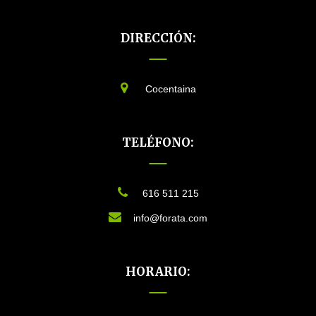
era:
es:
DIRECCIÓN:
7,50 €.
6,50 €.
Cocentaina
TELÉFONO:
616 511 215
info@forata.com
HORARIO: