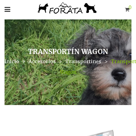
0
TRANSPORTÍN WAGON
Inicio
>
Accesorios
>
Transportines
>
Transport
Wagon