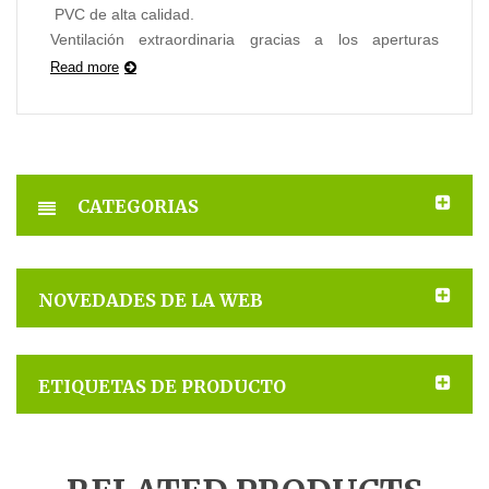
PVC de alta calidad.
Ventilación extraordinaria gracias a los aperturas
laterales.
Read more
Medida
50 x 33 x 31
Permite un cómodo acceso al animal.
Posibilidad de apilamiento.
CATEGORIAS
NOVEDADES DE LA WEB
ETIQUETAS DE PRODUCTO