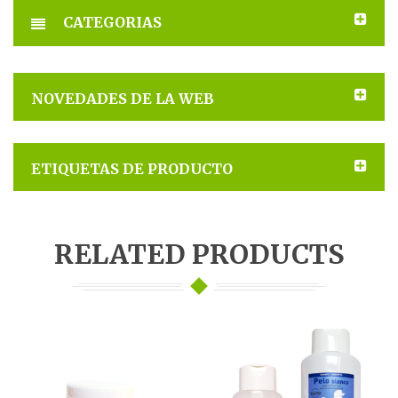
CATEGORIAS
NOVEDADES DE LA WEB
ETIQUETAS DE PRODUCTO
RELATED PRODUCTS