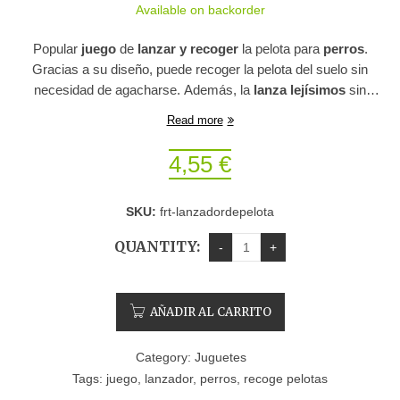
Available on backorder
Popular
juego
de
lanzar y recoger
la pelota para
perros
.
Gracias a su diseño, puede recoger la pelota del suelo sin
necesidad de agacharse. Además, la
lanza lejísimos
sin
ningún esfuerzo. Longitud del lanzador: 65 cm
Read more
4,55
€
SKU:
frt-lanzadordepelota
QUANTITY:
AÑADIR AL CARRITO
Category:
Juguetes
Tags:
juego
,
lanzador
,
perros
,
recoge pelotas