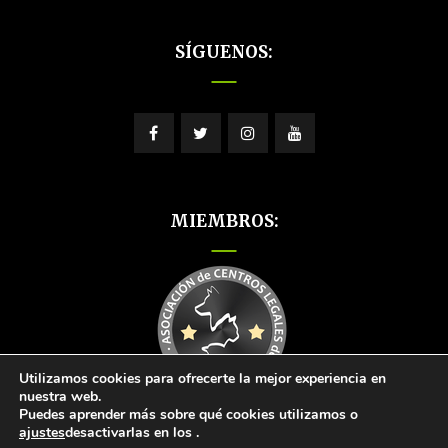
SÍGUENOS:
MIEMBROS:
Utilizamos cookies para ofrecerte la mejor experiencia en
nuestra web.
Puedes aprender más sobre qué cookies utilizamos o
ajustes
desactivarlas en los
.