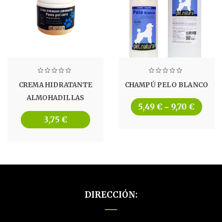
CREMA HIDRATANTE
CHAMPÚ PELO BLANCO
ALMOHADILLAS
5,49
€
9,70
€
–
3,75
€
DIRECCIÓN: