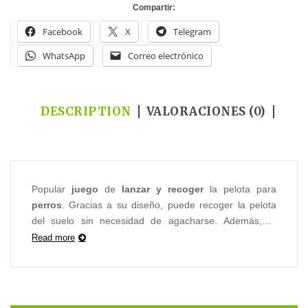
Compartir:
Facebook
X
Telegram
WhatsApp
Correo electrónico
DESCRIPTION
VALORACIONES (0)
Popular
juego
de
lanzar y recoger
la pelota para
perros
. Gracias a su diseño, puede recoger la pelota
del suelo sin necesidad de agacharse. Además, la
lanza lejísimos
sin ningún esfuerzo. Longitud del
Read more
lanzador: 65 cm