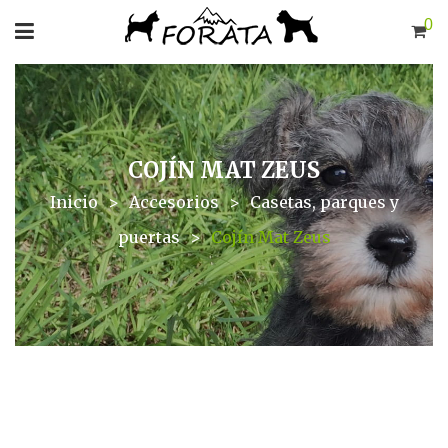
0
COJÍN MAT ZEUS
Inicio
>
Accesorios
>
Casetas, parques y
puertas
>
Cojín Mat Zeus