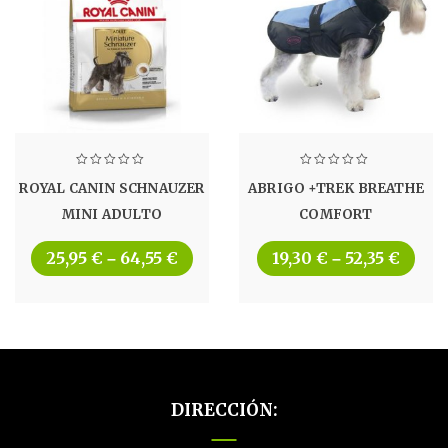
ROYAL CANIN SCHNAUZER
ABRIGO +TREK BREATHE
MINI ADULTO
COMFORT
25,95
€
64,55
€
19,30
€
52,35
€
–
–
DIRECCIÓN: