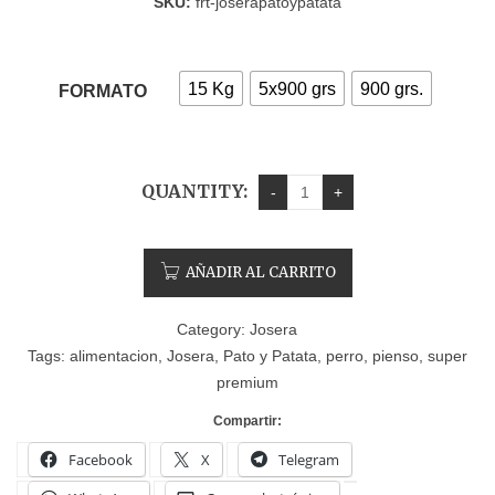
SKU:
frt-joserapatoypatata
15 Kg
5x900 grs
900 grs.
FORMATO
QUANTITY:
AÑADIR AL CARRITO
Category:
Josera
Tags:
alimentacion
,
Josera
,
Pato y Patata
,
perro
,
pienso
,
super
premium
Compartir:
Facebook
X
Telegram