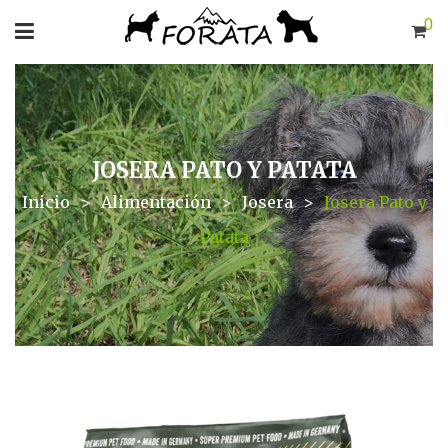
0
JOSERA PATO Y PATATA
Inicio
>
Alimentación
>
Josera
>
Josera Pato y
Patata