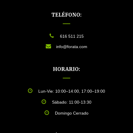
80 kg
400 g
545 g
690 g
TELÉFONO:
Las cantidades recomendadas son por animal y por
día. Por favor, ten en cuenta que las cantidades
indicadas son solo valores orientativos y deben
616 511 215
adaptarse a las necesidades de pienso, así como a la
info@forata.com
actividad, de tu mascota. Asegúrate de que tu mascota
siempre tenga agua fresca.
HORARIO:
Lun-Vie: 10:00–14:00, 17:00–19:00
Sábado: 11:00-13:30
Domingo Cerrado