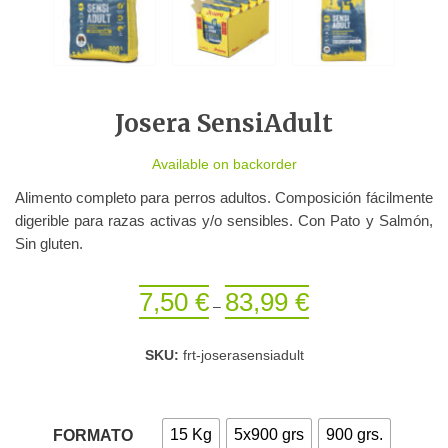
Josera SensiAdult
Available on backorder
Alimento completo para perros adultos. Composición fácilmente
digerible para razas activas y/o sensibles. Con Pato y Salmón,
Sin gluten.
7,50
€
83,99
€
–
SKU:
frt-joserasensiadult
15 Kg
5x900 grs
900 grs.
FORMATO