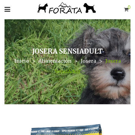
0
JOSERA SENSIADULT
Inicio
>
Alimentación
>
Josera
>
Josera
SensiAdult