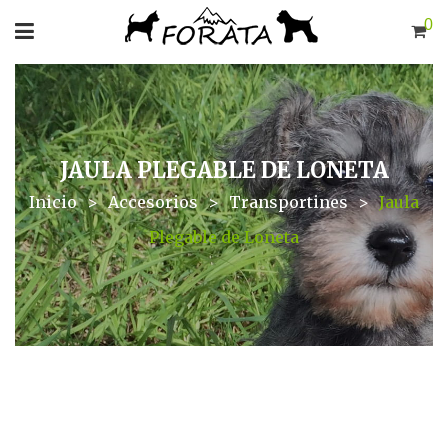
0
JAULA PLEGABLE DE LONETA
Inicio
>
Accesorios
>
Transportines
>
Jaula
Plegable de Loneta