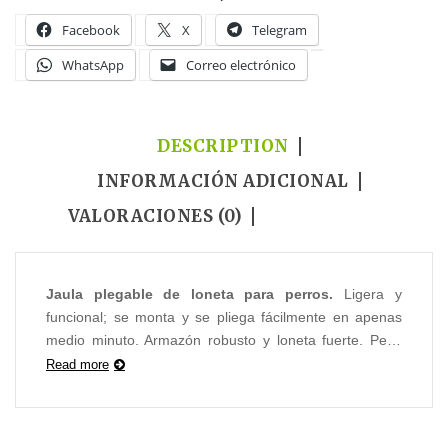
Facebook
X
Telegram
WhatsApp
Correo electrónico
DESCRIPTION
INFORMACIÓN ADICIONAL
VALORACIONES (0)
Jaula plegable de loneta para perros.
Ligera y
funcional; se monta y se pliega fácilmente en apenas
medio minuto. Armazón robusto y loneta fuerte. Pesa
muy poco. Ideal para viajes.
Dispone de un práctico y
Read more
amplio compartimento trasero
. Con puerta de
cremallera en el frente y en la parte superior. Disponible
en dos colores: azul o camel.
Incluye cama de