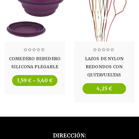
COMEDERO BEBEDERO
LAZOS DE NYLON
SILICONA PLEGABLE
REDONDOS CON
QUITAVUELTAS
3,59
€
5,40
€
–
4,25
€
DIRECCIÓN: