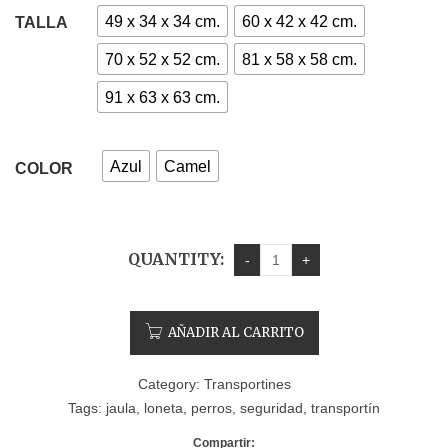
49 x 34 x 34 cm.
60 x 42 x 42 cm.
TALLA
70 x 52 x 52 cm.
81 x 58 x 58 cm.
91 x 63 x 63 cm.
Azul
Camel
COLOR
QUANTITY:
AÑADIR AL CARRITO
Category:
Transportines
Tags:
jaula
,
loneta
,
perros
,
seguridad
,
transportín
Compartir: