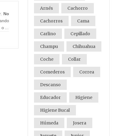
Arnés
Cachorro
r.
No
cando
Cachorros
Cama
 o al
Carlino
Cepillado
Champu
Chihuahua
 agua
Coche
Collar
a sin
Comederos
Correa
justa
lomo
Descanso
Educador
Higiene
Higiene Bucal
Húmeda
Josera
Juguete
Junior