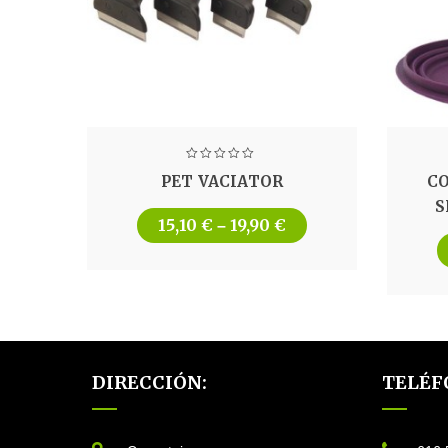
PET VACIATOR
C
S
15,10
€
19,90
€
–
DIRECCIÓN:
TELÉF