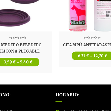
OMEDERO BEBEDERO
CHAMPÚ ANTIPARASI
ILICONA PLEGABLE
6,31
€
12,70
€
–
3,59
€
5,40
€
–
ONO:
HORARIO: