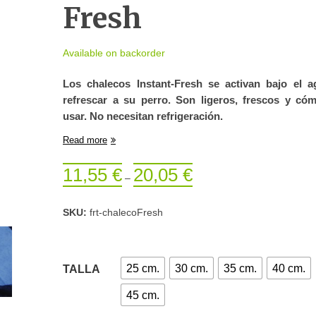
Fresh
Available on backorder
Los chalecos Instant-Fresh se activan bajo el a
refrescar a su perro.
Son ligeros, frescos y có
usar.
No necesitan refrigeración.
Read more
11,55
€
20,05
€
–
SKU:
frt-chalecoFresh
25 cm.
30 cm.
35 cm.
40 cm.
TALLA
45 cm.