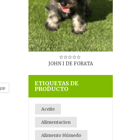
2
ATA
JOHN I DE FORATA
ETIQUETAS DE
App
PRODUCTO
Aceite
Alimentacion
Alimento Húmedo