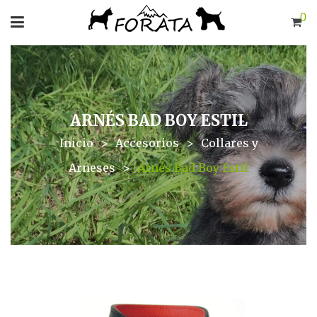
0
ARNÉS BAD BOY ESTIL
Inicio
>
Accesorios
>
Collares y
Arneses
>
Arnés Bad Boy Estil