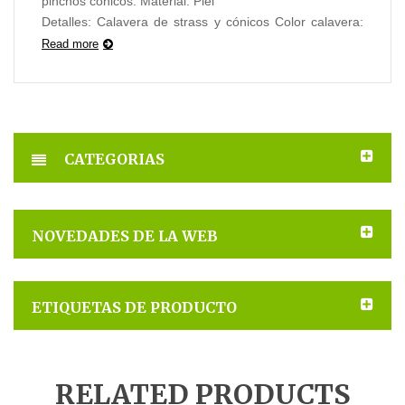
pinchos cónicos. Material: Piel
Detalles: Calavera de strass y cónicos Color calavera:
Blanca Color cónico: Metalizado
Read more
Fabricado en España. Fabricación sobre pedido.
CATEGORIAS
NOVEDADES DE LA WEB
ETIQUETAS DE PRODUCTO
RELATED PRODUCTS