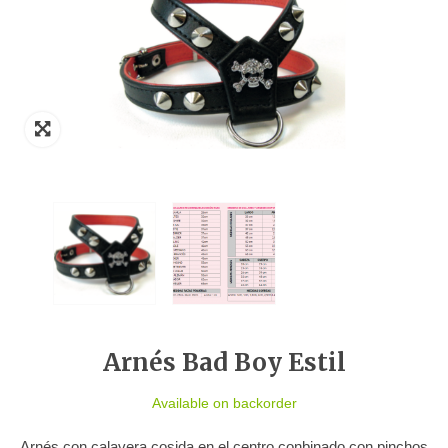
Arnés Bad Boy Estil
Available on backorder
Arnés con calavera cosida en el centro conbinado con pinchos