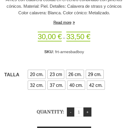
cónicos. Material: Piel. Detalles: Calavera de strass y cónicos
Color calavera: Blanca. Color cónico: Metalizado.
Read more
30,00
€
33,50
€
–
SKU:
frt-arnesbadboy
20 cm.
23 cm
26 cm.
29 cm.
TALLA
32 cm.
37 cm.
40 cm.
42 cm.
QUANTITY: