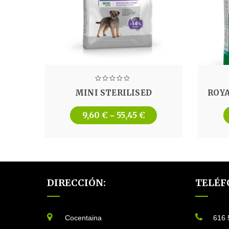
MINI STERILISED
ROYA
9,60
€
55,45
€
–
DIRECCIÓN:
TELÉF
Cocentaina
616 