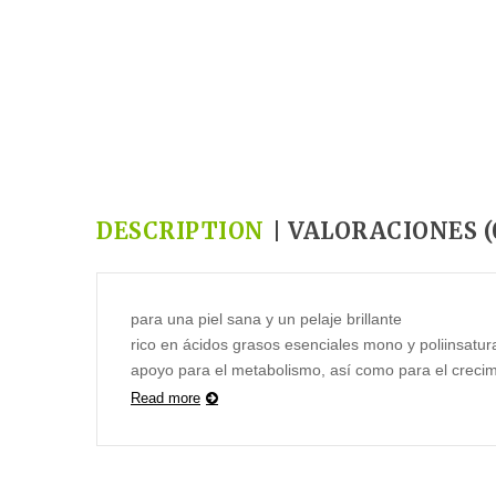
CAMA VICHY
,95
€
–
60,95
€
SOFÁ ORTOPÉDICO NOVA
49,90
€
–
109,00
€
DESCRIPTION
VALORACIONES (
para una piel sana y un pelaje brillante
rico en ácidos grasos esenciales mono y poliinsatu
apoyo para el metabolismo, así como para el crecimi
ayuda a la regeneración de la piel seca
Read more
los ácidos grasos promueven un sistema cardiovasc