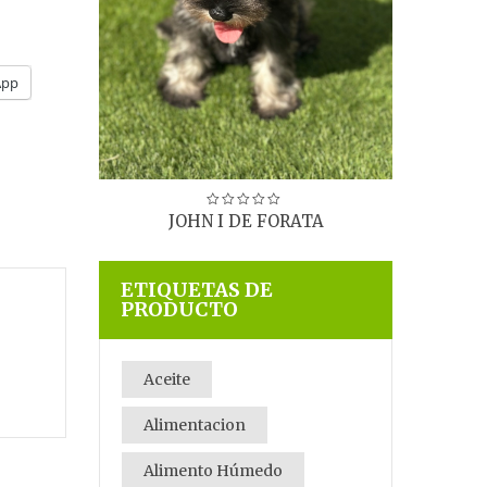
2
App
ATA
JOHN I DE FORATA
ETIQUETAS DE
PRODUCTO
Aceite
Alimentacion
Alimento Húmedo