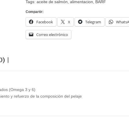
Tags:
aceite de salmón
,
alimentacion
,
BARF
Compartir:
Facebook
X
Telegram
Whats
PELOTA DENTA FUN 5 CM.
Correo electrónico
2,99
€
FINN DE FOR
0)
rados (Omega 3 y 6)
ento y refuerzo de la composición del pelaje
ular saludable