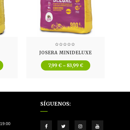
L
JOSERA MINIDELUXE
7,99
€
83,99
€
–
SÍGUENOS:
–19:00