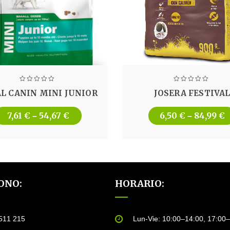
L CANIN MINI JUNIOR
JOSERA FESTIVA
7,61
€
54,67
€
6,50
€
84,99
€
–
–
ONO:
HORARIO:
511 215
Lun-Vie: 10:00–14:00, 17:00