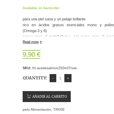
Available on backorder
para una piel sana y un pelaje brillante
rico en ácidos grasos esenciales mono y poliins
(Omega 3 y 6)
apoyo para el metabolismo, así como para el crec
Read more
refuerzo de la composición del pelaje
ayuda a la regeneración de la piel seca
9,90
€
los ácidos grasos promueven un sistema cardio
saludable
SKU:
frt-aceitesalmon250mlTrixie
QUANTITY:
AÑADIR AL CARRITO
peto
Alimentación
,
TRIXIE