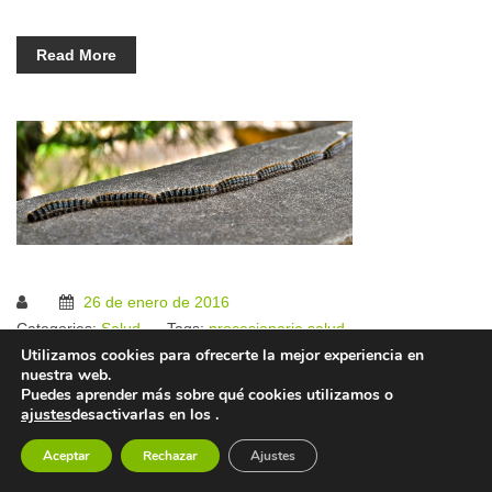
Read More
26 de enero de 2016
Categories:
Salud
Tags:
procesionaria
salud
Utilizamos cookies para ofrecerte la mejor experiencia en
0
nuestra web.
Puedes aprender más sobre qué cookies utilizamos o
Procesionaria
ajustes
desactivarlas en los
.
Todos hemos visto alguna vez la procesionaria
Aceptar
Rechazar
Ajustes
del pino y sabemos que no debemos tener