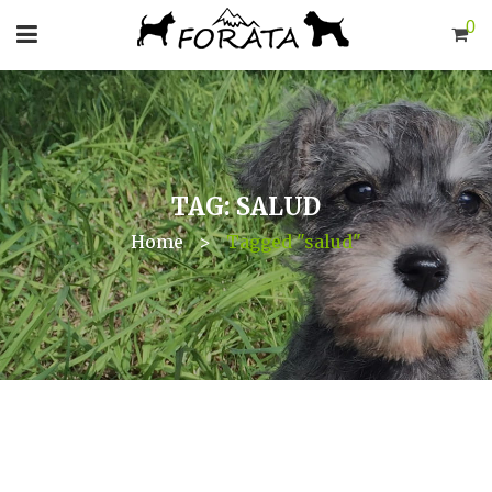
0
TAG: SALUD
Home
>
Tagged "salud"