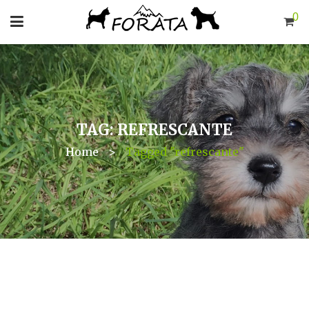
0
TAG: REFRESCANTE
Home
>
Tagged "refrescante"