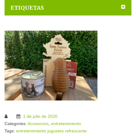
ETIQUETAS
1 de julio de 2020
Categories:
Accesorios
,
entretenimiento
Tags:
entretenimiento
juguetes
refrescante