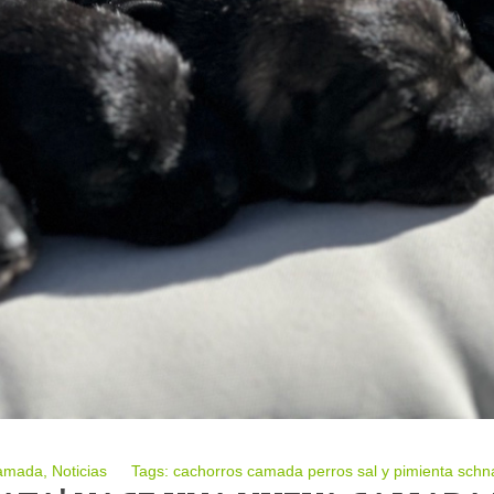
amada
,
Noticias
Tags:
cachorros
camada
perros
sal y pimienta
schn