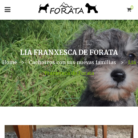
0
LIA FRANXESCA DE FORATA
Home
>
Cachorros con sus nuevas familias
>
Lia
Franxesca de Forata