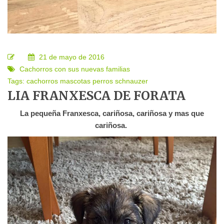
21 de mayo de 2016
Cachorros con sus nuevas familias
Tags:
cachorros
mascotas
perros
schnauzer
LIA FRANXESCA DE FORATA
La pequeña Franxesca, cariñosa, cariñosa y mas que
cariñosa.