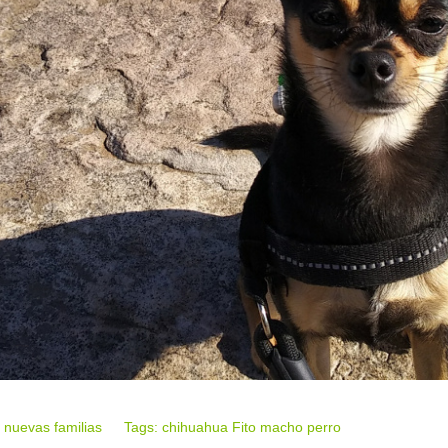
 nuevas familias
Tags:
chihuahua
Fito
macho
perro