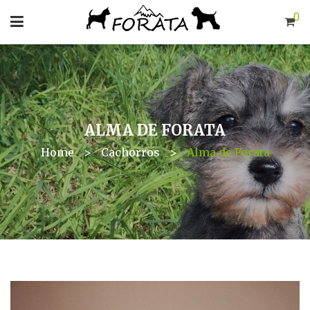
0
ALMA DE FORATA
Home
>
Cachorros
>
Alma de Forata