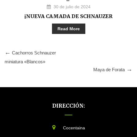
30 de julio de 2024
¡NUEVA CAMADA DE SCHNAUZER
MINIATURA NEGROS DISPONIBLE EN
FORATA!
Read More
Cachorros Schnauzer
miniatura «Blancos»
Maya de Forata
DIRECCIÓN:
Cocentaina