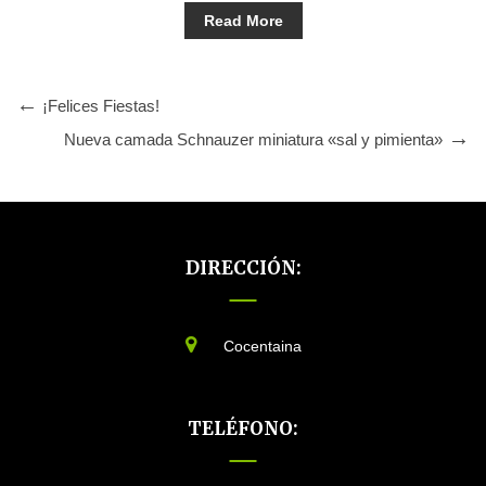
Read More
¡Felices Fiestas!
Nueva camada Schnauzer miniatura «sal y pimienta»
DIRECCIÓN:
Cocentaina
TELÉFONO: