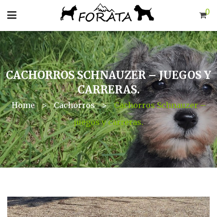
0
CACHORROS SCHNAUZER – JUEGOS Y
CARRERAS.
Home
>
Cachorros
>
Cachorros Schnauzer –
juegos y carreras.