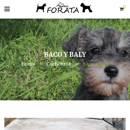
0
BACO Y BALY
Home
>
Cachorros
>
Baco y Baly