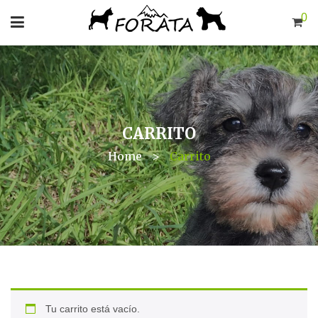
0
CARRITO
Home
>
Carrito
Tu carrito está vacío.