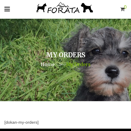
0
MY ORDERS
Home
>
My Orders
[dokan-my-orders]