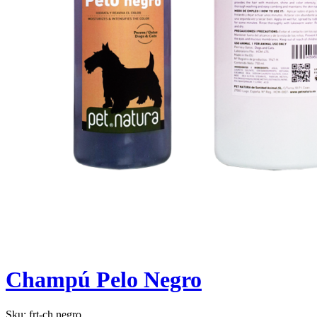
Champú Pelo Negro
Sku:
frt-ch.negro